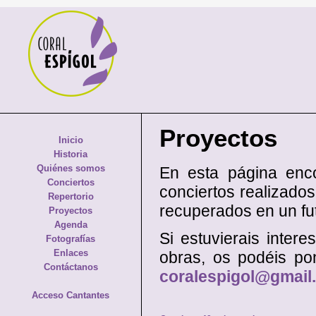
Proyectos
Inicio
Historia
Quiénes somos
En esta página enco
Conciertos
conciertos realizados
Repertorio
recuperados en un fu
Proyectos
Agenda
Si estuvierais inter
Fotografías
Enlaces
obras, os podéis po
Contáctanos
coralespigol@gmail
Acceso Cantantes