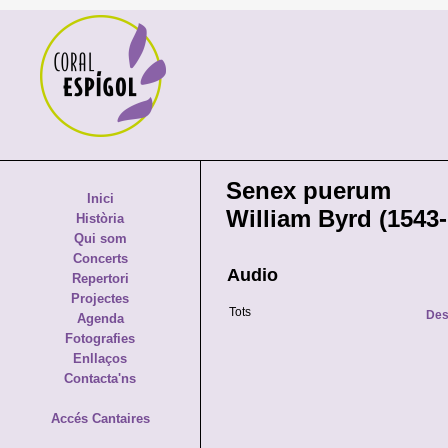
Senex puerum
Inici
William Byrd (1543
Història
Qui som
Concerts
Audio
Repertori
Projectes
Tots
Des
Agenda
Fotografies
Enllaços
Contacta'ns
Accés Cantaires