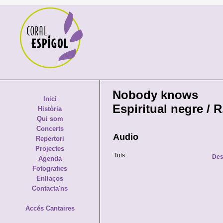
Nobody knows
Inici
Espiritual negre / 
Història
Qui som
Concerts
Audio
Repertori
Projectes
Tots
Des
Agenda
Fotografies
Enllaços
Contacta'ns
Accés Cantaires